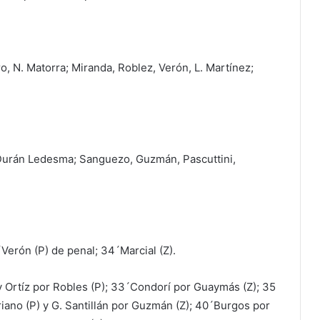
o, N. Matorra; Miranda, Roblez, Verón, L. Martínez;
a; Durán Ledesma; Sanguezo, Guzmán, Pascuttini,
0´Verón (P) de penal; 34´Marcial (Z).
y Ortíz por Robles (P); 33´Condorí por Guaymás (Z); 35
iano (P) y G. Santillán por Guzmán (Z); 40´Burgos por