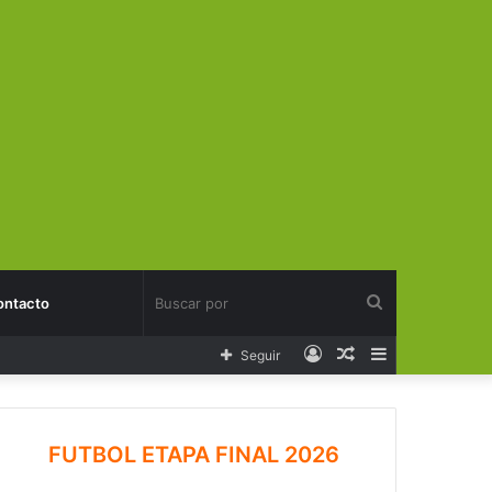
Buscar
ontacto
Acceso
Publicación
Barra
Seguir
por
al
lateral
azar
FUTBOL ETAPA FINAL 2026