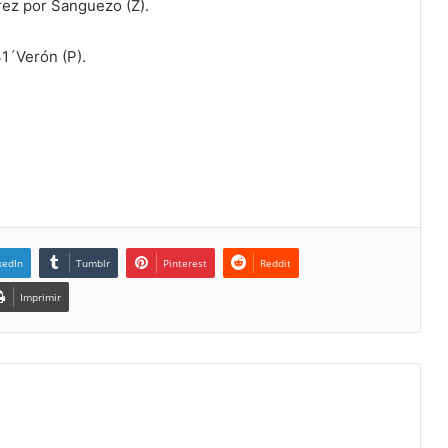
erez por Sanguezo (Z).
1´Verón (P).
kedIn
Tumblr
Pinterest
Reddit
Imprimir