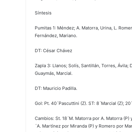
Síntesis
Pumitas 1: Méndez; A. Matorra, Urina, L. Romer
Fernández, Mariano.
DT: César Chávez
Zapla 3: Llanos; Solís, Santillán, Torres, Ávil
Guaymás, Marcial.
DT: Mauricio Padilla.
Gol: Pt. 40´Pascuttini (Z). ST: 8´Marcial (Z); 2
Cambios: St. 18´M. Matorra por A. Matorra (P) 
´A. Martínez por Miranda (P) y Romero por Mar