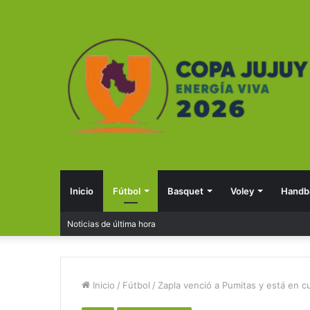
Inicio
Fútbol
Basquet
Voley
Handba
Noticias de última hora
Inicio
/
Fútbol
/
Zapla venció a Pumitas y está en cu