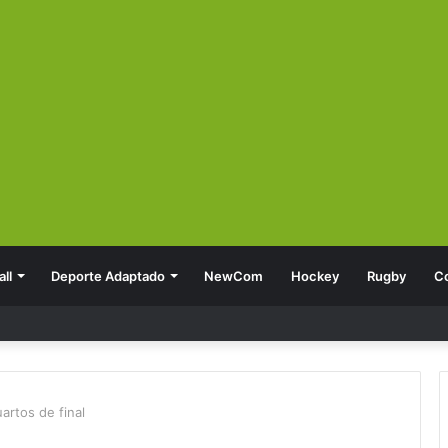
ll
Deporte Adaptado
NewCom
Hockey
Rugby
C
artos de final