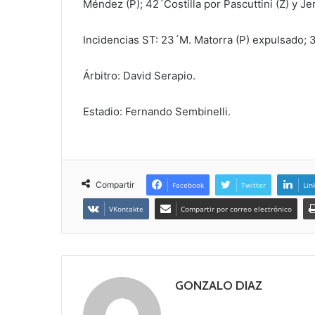
Méndez (P); 42´Costilla por Pascuttini (Z) y J
Incidencias ST: 23´M. Matorra (P) expulsado; 3
Árbitro: David Serapio.
Estadio: Fernando Sembinelli.
Compartir
Facebook
Twitter
Lin
VKontakte
Compartir por correo electrónico
GONZALO DIAZ