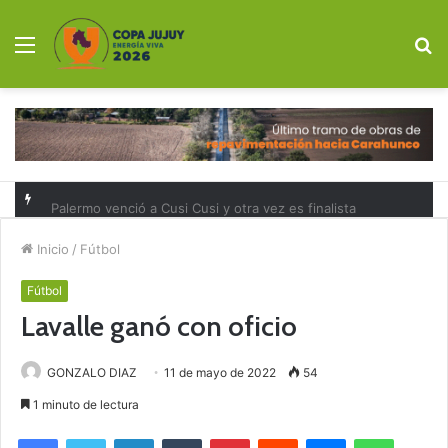
Menú
B
p
Palermo venció a Cusi Cusi y otra vez es finalista
Inicio
/
Fútbol
Fútbol
Lavalle ganó con oficio
GONZALO DIAZ
11 de mayo de 2022
54
1 minuto de lectura
Facebook
Twitter
LinkedIn
Tumblr
Pinterest
Reddit
Messenger
WhatsA