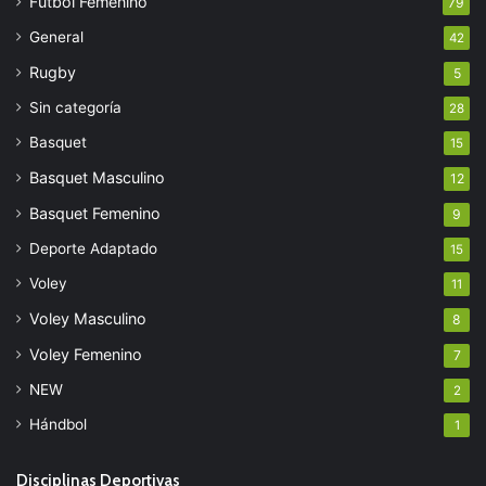
Fútbol Femenino
79
General
42
Rugby
5
Sin categoría
28
Basquet
15
Basquet Masculino
12
Basquet Femenino
9
Deporte Adaptado
15
Voley
11
Voley Masculino
8
Voley Femenino
7
NEW
2
Hándbol
1
Disciplinas Deportivas