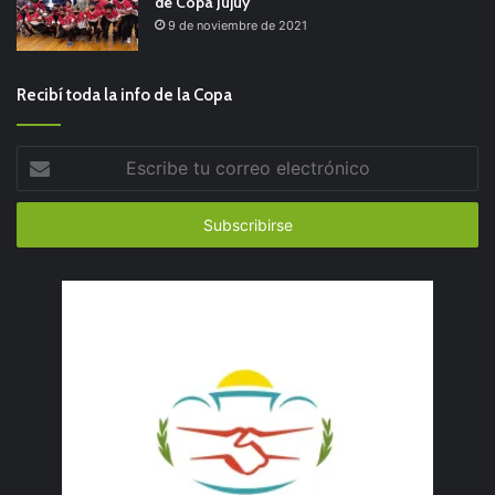
de Copa Jujuy
9 de noviembre de 2021
Recibí toda la info de la Copa
Escribe
tu
correo
electrónico