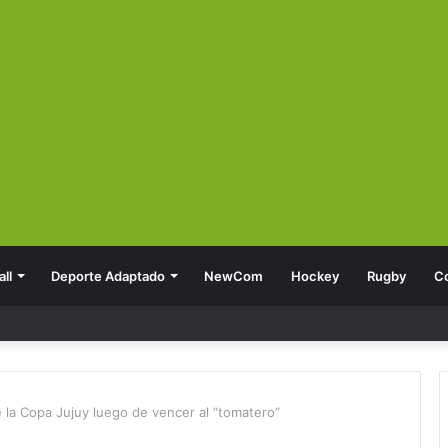
ll
Deporte Adaptado
NewCom
Hockey
Rugby
C
de la Copa Jujuy luego de vencer al “tomatero”