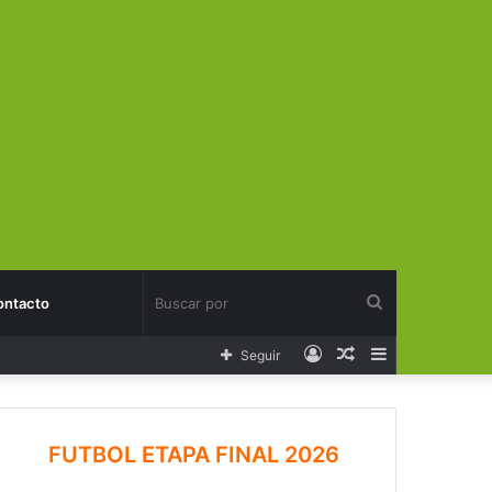
Buscar
ontacto
Acceso
Publicación
Barra
Seguir
por
al
lateral
azar
FUTBOL ETAPA FINAL 2026