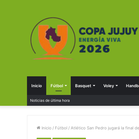
Inicio
Fútbol
Basquet
Voley
Handba
Noticias de última hora
Inicio
/
Fútbol
/
Atlético San Pedro jugará la final 