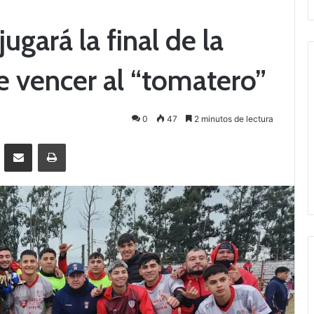
ugará la final de la
e vencer al “tomatero”
0
47
2 minutos de lectura
Messenger
Compartir por correo electrónico
Imprimir