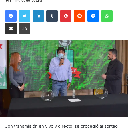
3 minutos de lectura
Facebook
Twitter
LinkedIn
Tumblr
Pinterest
Reddit
Messenger
WhatsA
Compartir por correo electrónico
Imprimir
Con transmisión en vivo y directo, se procedió al sorteo