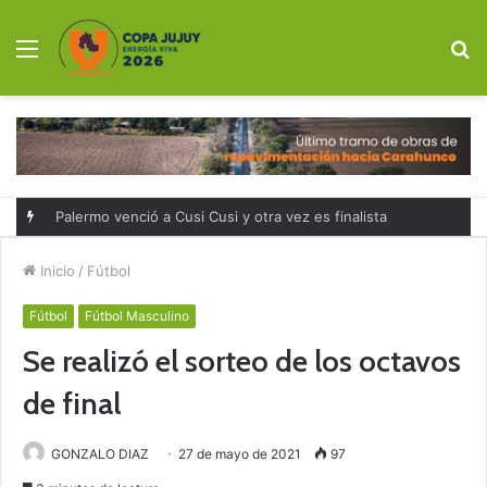
Menú
B
p
Palermo venció a Cusi Cusi y otra vez es finalista
Inicio
/
Fútbol
Fútbol
Fútbol Masculino
Se realizó el sorteo de los octavos
de final
GONZALO DIAZ
27 de mayo de 2021
97