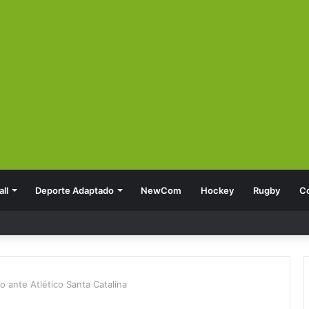
ll
Deporte Adaptado
NewCom
Hockey
Rugby
C
do ante Atlético Santa Catalina