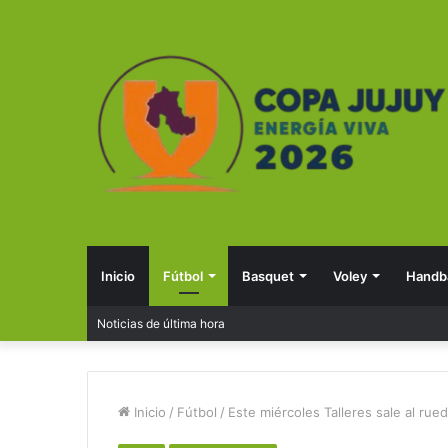
Inicio
Fútbol
Basquet
Voley
Handba
Noticias de última hora
Inicio
/
Fútbol
/
Este miércoles Talleres sale al rue