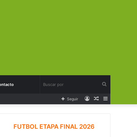
Buscar
ontacto
Acceso
Publicación
Barra
Seguir
por
al
lateral
azar
FUTBOL ETAPA FINAL 2026