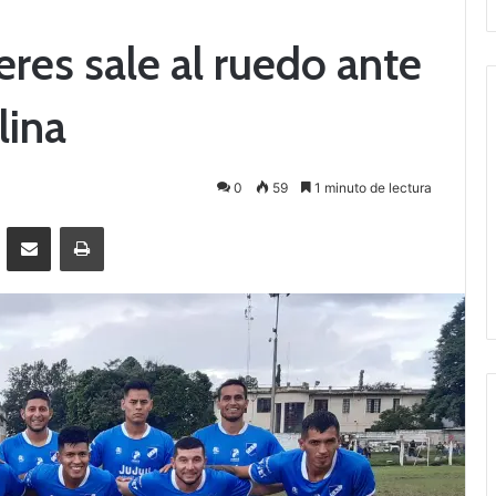
eres sale al ruedo ante
lina
0
59
1 minuto de lectura
Messenger
Compartir por correo electrónico
Imprimir