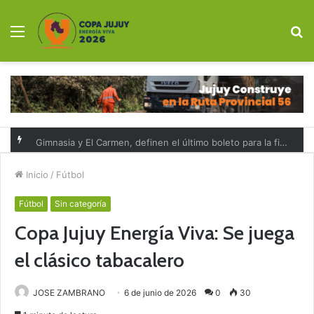
Menú
B
p
Gimnasia y El Carmen, definen el último boleto para la final de la Copa Jujuy Energía Viva
Inicio
/
Fútbol
Fútbol
Sin categoría
Copa Jujuy Energía Viva: Se juega
el clásico tabacalero
JOSE ZAMBRANO
6 de junio de 2026
0
30