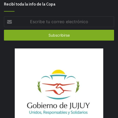
Recibí toda la info de la Copa
Escribe
tu
correo
electrónico