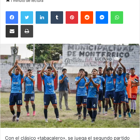
1 minuto de lectura
Facebook
Twitter
LinkedIn
Tumblr
Pinterest
Reddit
Messenger
WhatsA
Compartir por correo electrónico
Imprimir
Con el clásico «tabacalero», se juega el segundo partido