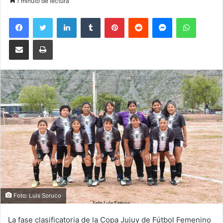
1 minuto de lectura
Facebook
Twitter
LinkedIn
Tumblr
Pinterest
Reddit
Messenger
WhatsA
Compartir por correo electrónico
Imprimir
Foto: Luis Soruco
La fase clasificatoria de la Copa Jujuy de Fútbol Femenino