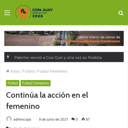
Menú
B
p
Palermo venció a Cusi Cusi y otra vez es finalista
Inicio
/
Fútbol
/
Fútbol Femenino
Fútbol
Fútbol Femenino
Continúa la acción en el
femenino
admincopa
9 de junio de 2021
0
87