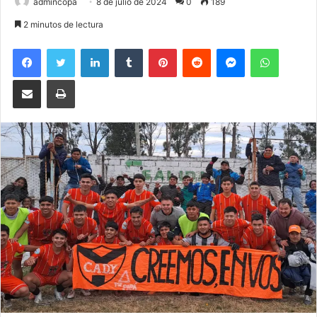
admincopa
8 de julio de 2024
0
189
2 minutos de lectura
Facebook
Twitter
LinkedIn
Tumblr
Pinterest
Reddit
Messenger
WhatsA
Compartir por correo electrónico
Imprimir