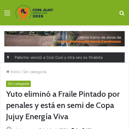
Menú
B
p
Palermo venció a Cusi Cusi y otra vez es finalista
Inicio
/
Sin categoría
Sin categoría
Yuto eliminó a Fraile Pintado por
penales y está en semi de Copa
Jujuy Energía Viva