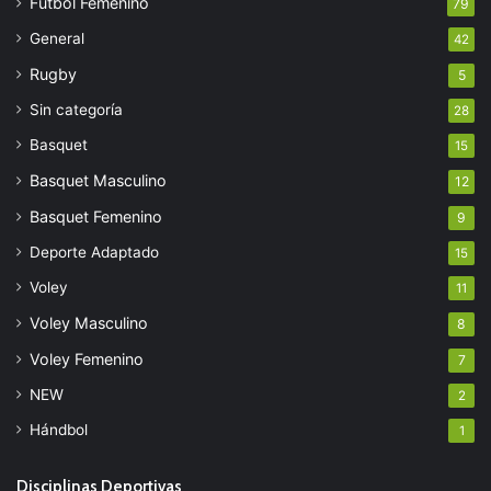
Fútbol Femenino
79
General
42
Rugby
5
Sin categoría
28
Basquet
15
Basquet Masculino
12
Basquet Femenino
9
Deporte Adaptado
15
Voley
11
Voley Masculino
8
Voley Femenino
7
NEW
2
Hándbol
1
Disciplinas Deportivas