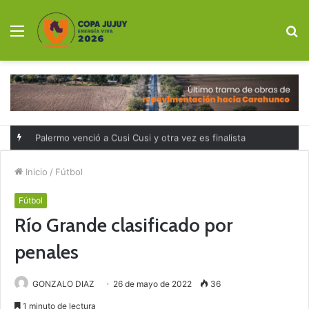
Menú
B
p
Palermo venció a Cusi Cusi y otra vez es finalista
Inicio
/
Fútbol
Fútbol
Río Grande clasificado por
penales
GONZALO DIAZ
26 de mayo de 2022
36
1 minuto de lectura