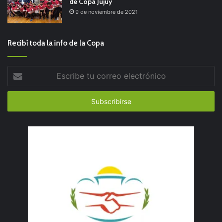
de Copa Jujuy
9 de noviembre de 2021
Recibí toda la info de la Copa
Escribe
tu
correo
electrónico