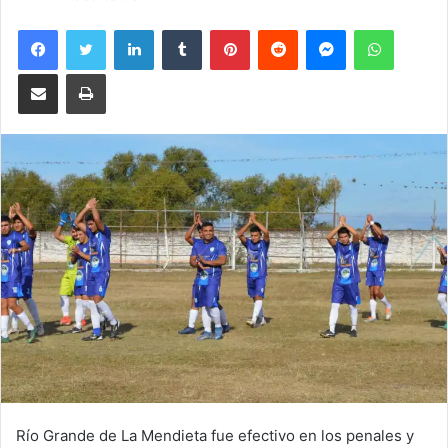
Facebook
Twitter
LinkedIn
Tumblr
Pinterest
Reddit
Messenger
WhatsA
Compartir por correo electrónico
Imprimir
Río Grande de La Mendieta fue efectivo en los penales y