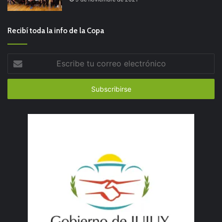
Recibí toda la info de la Copa
Escribe
tu
correo
electrónico