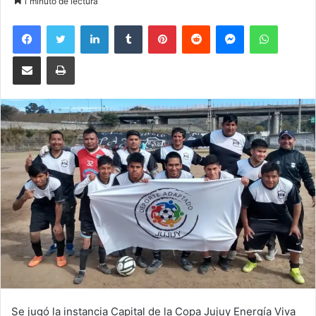
1 minuto de lectura
Facebook
Twitter
LinkedIn
Tumblr
Pinterest
Reddit
Messenger
WhatsA
Compartir por correo electrónico
Imprimir
Se jugó la instancia Capital de la Copa Jujuy Energía Viva