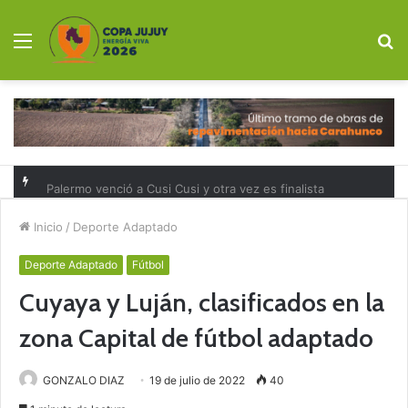
Menú
B
p
Palermo venció a Cusi Cusi y otra vez es finalista
Inicio
/
Deporte Adaptado
Deporte Adaptado
Fútbol
Cuyaya y Luján, clasificados en la
zona Capital de fútbol adaptado
GONZALO DIAZ
19 de julio de 2022
40