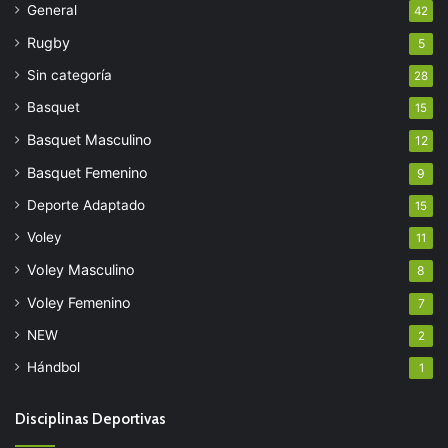
General
42
Rugby
5
Sin categoría
28
Basquet
15
Basquet Masculino
12
Basquet Femenino
9
Deporte Adaptado
15
Voley
11
Voley Masculino
8
Voley Femenino
7
NEW
2
Hándbol
1
Disciplinas Deportivas