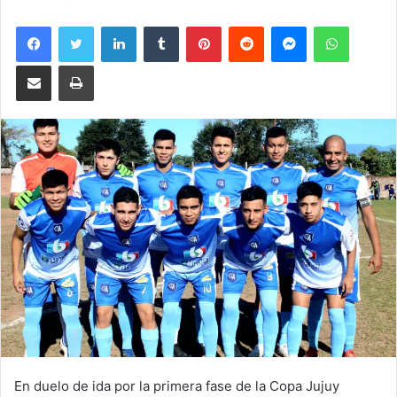
Facebook
Twitter
LinkedIn
Tumblr
Pinterest
Reddit
Messenger
WhatsA
Compartir por correo electrónico
Imprimir
En duelo de ida por la primera fase de la Copa Jujuy