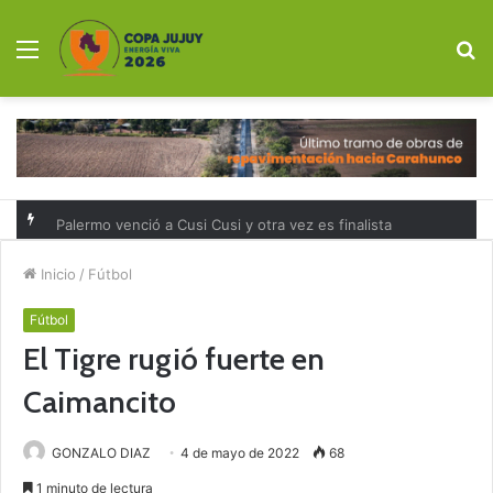
Menú
B
p
Palermo venció a Cusi Cusi y otra vez es finalista
Inicio
/
Fútbol
Fútbol
El Tigre rugió fuerte en
Caimancito
GONZALO DIAZ
4 de mayo de 2022
68
1 minuto de lectura