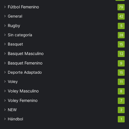
Fútbol Femenino
79
General
42
Rugby
5
Sin categoría
28
Basquet
15
Basquet Masculino
12
Basquet Femenino
9
Deporte Adaptado
15
Voley
11
Voley Masculino
8
Voley Femenino
7
NEW
2
Hándbol
1