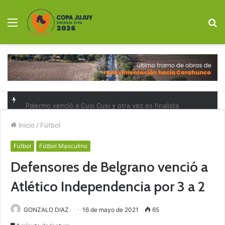
Menú
B
p
Palermo venció a Cusi Cusi y otra vez es finalista
Inicio
/
Fútbol
Fútbol
Fútbol Masculino
Defensores de Belgrano venció a
Atlético Independencia por 3 a 2
GONZALO DIAZ
16 de mayo de 2021
65