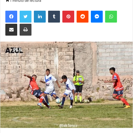
1 minuto de lectura
Facebook
Twitter
LinkedIn
Tumblr
Pinterest
Reddit
Messenger
WhatsA
Compartir por correo electrónico
Imprimir