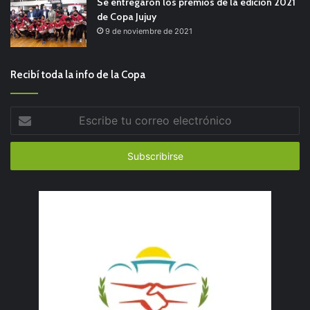
Se entregaron los premios de la edición 2021
de Copa Jujuy
9 de noviembre de 2021
Recibí toda la info de la Copa
Escribe
tu
correo
electrónico