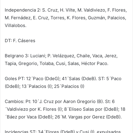
Independencia 2: S. Cruz, H. Vilte, M. Valdiviezo, F. Flores,
M. Fernádez, E. Cruz, Torres, K. Flores, Guzmán, Palacios,
Villalobos.
DT: F. Cáseres
Belgrano 3: Luciani; P. Velázquez, Chaile, Vaca, Jerez,
Tapia, Gregorio, Tolaba, Cusi, Salas, Héctor Paco.
Goles PT: 12´Paco (DdeG); 41´Salas (DdeB). ST: 5´Paco
(DdeB); 13´Palacios (I); 25´Palacios (I)
Cambios: Pt: 10´J. Cruz por Aaron Gregorio (B). St: 6
´Valdiviezo por K. Flores (I); 8´Eliseo Salas por (DdeB); 18
´Báez por Vaca (DdeB); 26´M. Vargas por Gerez (DdeB).
Incidencias ST: 34´Flores (DdeB) y Cusi (I), expulsados