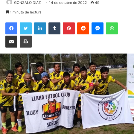
GONZALO DIAZ
14 de octubre de 2022
49
1 minuto de lectura
Facebook
Twitter
LinkedIn
Tumblr
Pinterest
Reddit
Messenger
WhatsA
Compartir por correo electrónico
Imprimir