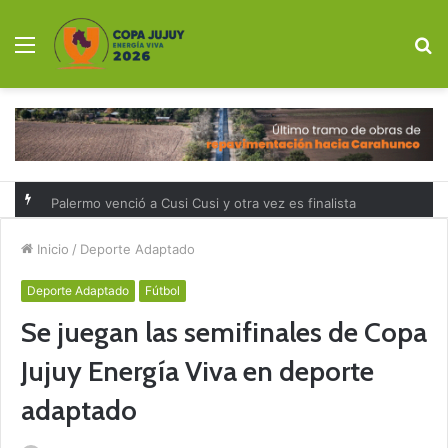
Menú
B
p
Palermo venció a Cusi Cusi y otra vez es finalista
Inicio
/
Deporte Adaptado
Deporte Adaptado
Fútbol
Se juegan las semifinales de Copa
Jujuy Energía Viva en deporte
adaptado