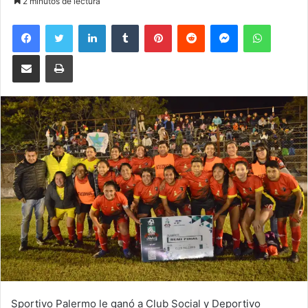
2 minutos de lectura
Facebook
Twitter
LinkedIn
Tumblr
Pinterest
Reddit
Messenger
WhatsA
Compartir por correo electrónico
Imprimir
Sportivo Palermo le ganó a Club Social y Deportivo