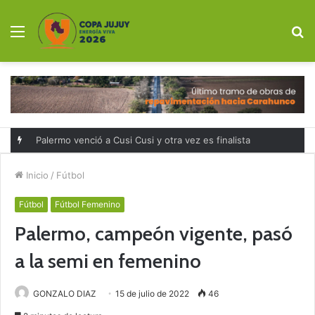
Menú
B
p
Palermo venció a Cusi Cusi y otra vez es finalista
Inicio
/
Fútbol
Fútbol
Fútbol Femenino
Palermo, campeón vigente, pasó
a la semi en femenino
GONZALO DIAZ
15 de julio de 2022
46