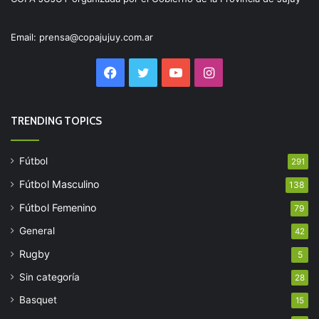
Email: prensa@copajujuy.com.ar
Facebook
Twitter
YouTube
Instagram
TRENDING TOPICS
Fútbol
291
Fútbol Masculino
138
Fútbol Femenino
79
General
42
Rugby
5
Sin categoría
28
Basquet
15