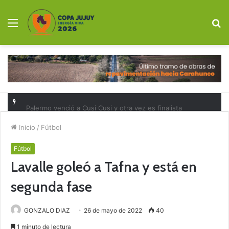
Menú
B
p
Palermo venció a Cusi Cusi y otra vez es finalista
Inicio
/
Fútbol
Fútbol
Lavalle goleó a Tafna y está en
segunda fase
GONZALO DIAZ
26 de mayo de 2022
40
1 minuto de lectura