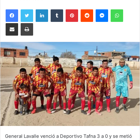
Facebook
Twitter
LinkedIn
Tumblr
Pinterest
Reddit
Messenger
WhatsA
Compartir por correo electrónico
Imprimir
General Lavalle venció a Deportivo Tafna 3 a 0 y se metió