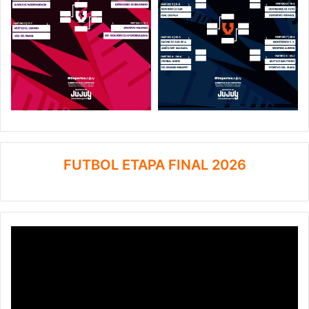
FUTBOL ETAPA FINAL 2026