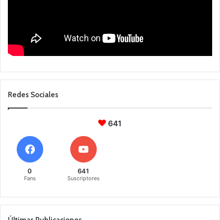
Redes Sociales
641
0
641
Fans
Suscriptores