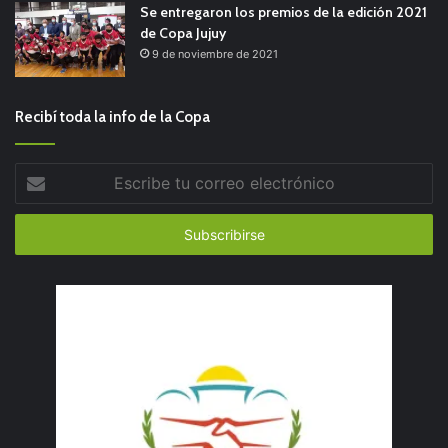
Se entregaron los premios de la edición 2021
de Copa Jujuy
9 de noviembre de 2021
Recibí toda la info de la Copa
Escribe
tu
correo
electrónico