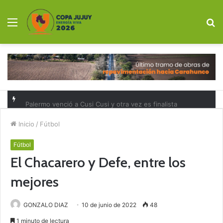
Menú
B
p
Palermo venció a Cusi Cusi y otra vez es finalista
Inicio
/
Fútbol
Fútbol
El Chacarero y Defe, entre los
mejores
GONZALO DIAZ
10 de junio de 2022
48
1 minuto de lectura