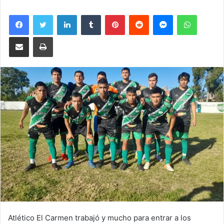
Facebook
Twitter
LinkedIn
Tumblr
Pinterest
Reddit
Messenger
WhatsA
Compartir por correo electrónico
Imprimir
Atlético El Carmen trabajó y mucho para entrar a los