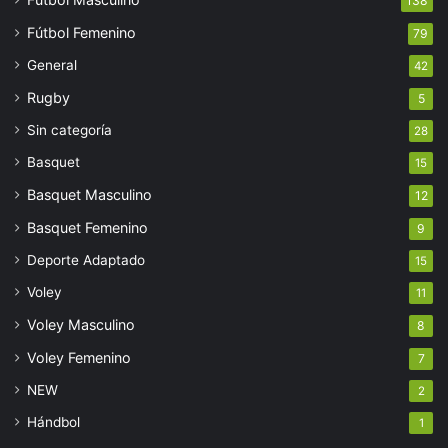
138
Fútbol Femenino
79
General
42
Rugby
5
Sin categoría
28
Basquet
15
Basquet Masculino
12
Basquet Femenino
9
Deporte Adaptado
15
Voley
11
Voley Masculino
8
Voley Femenino
7
NEW
2
Hándbol
1