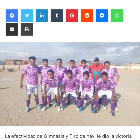
Facebook
Twitter
LinkedIn
Tumblr
Pinterest
Reddit
Messenger
WhatsA
Compartir por correo electrónico
Imprimir
La efectividad de Gimnasia y Tiro de Yavi le dio la victoria