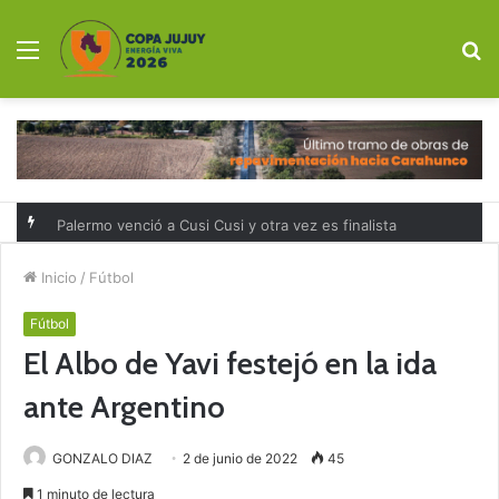
Menú
B
p
Palermo venció a Cusi Cusi y otra vez es finalista
Inicio
/
Fútbol
Fútbol
El Albo de Yavi festejó en la ida
ante Argentino
GONZALO DIAZ
2 de junio de 2022
45
1 minuto de lectura